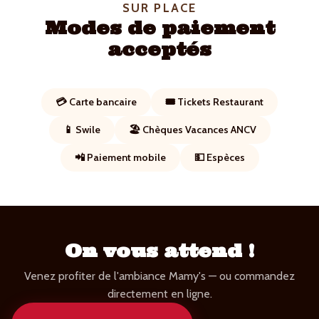
SUR PLACE
Modes de paiement
acceptés
💳 Carte bancaire
🎟️ Tickets Restaurant
📱 Swile
🏖️ Chèques Vacances ANCV
📲 Paiement mobile
💵 Espèces
On vous attend !
Venez profiter de l'ambiance Mamy's — ou commandez
directement en ligne.