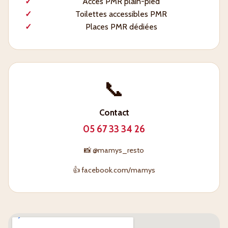
Accès PMR plain-pied
Toilettes accessibles PMR
Places PMR dédiées
📞
Contact
05 67 33 34 26
📸 @mamys_resto
👍 facebook.com/mamys