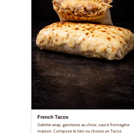
French Tacos
Galette wrap, garnitures au choix, sauce fromagère
maison. Compose le tien ou choisis un Tacos