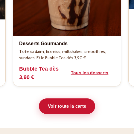
Desserts Gourmands
Tarte au daim, tiramisu, milkshakes, smoothies,
sundaes. Et le Bubble Tea dès 3,90 €.
Bubble Tea dès
Tous les desserts
3,90 €
Voir toute la carte