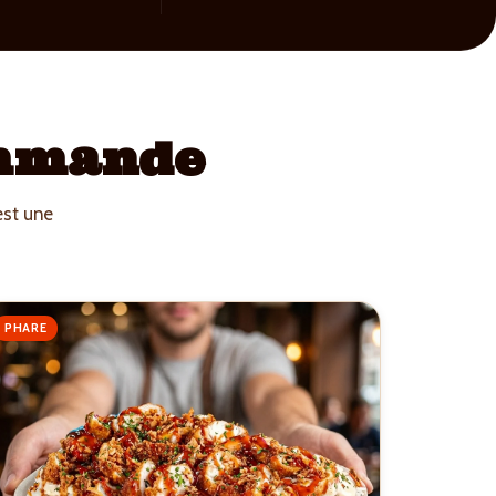
ommande
est une
PHARE