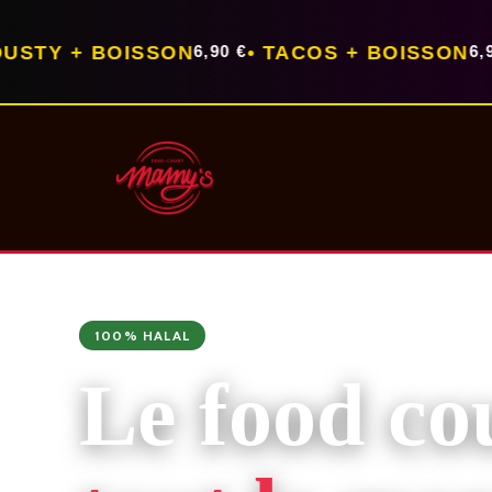
BOISSON
• TACOS + BOISSON
— LUN
6,90 €
6,90 €
100% HALAL
Le food co