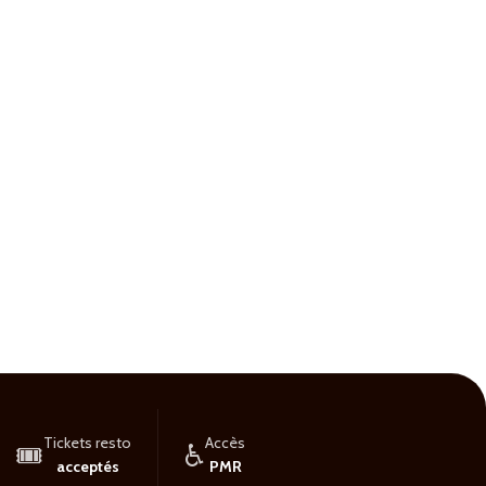
Tickets resto
Accès
🎟️
♿
acceptés
PMR