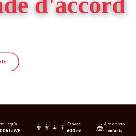
nde d'accord
t Braisé
rte
use
rt jusqu'à
Espace
Aire de jeux
👨‍👩‍👧‍👦
🎪
 00h le WE
600 m²
enfants