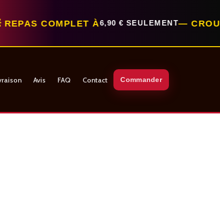
 COMPLET À
— CROUSTY OU T
6,90 € SEULEMENT
vraison
Avis
FAQ
Contact
Commander