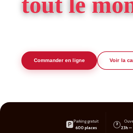
tout le mo
Tacos · Riz Crousty · Pizzas artisanales · Poule
600 m² · Toulouse · Ouvert 7j/7
Commander en ligne
Voir la ca
⭐ 4,4/5 sur Uber Eats · 2 000+ avis
🏆 Top 10 fast-foods Toulo
Parking gratuit
Ouve
🅿️
🕐
600 places
23h —