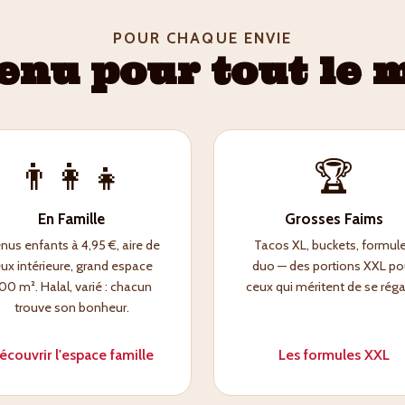
POUR CHAQUE ENVIE
enu pour tout le 
👨‍👩‍👧
🏆
En Famille
Grosses Faims
us enfants à 4,95 €, aire de
Tacos XL, buckets, formul
eux intérieure, grand espace
duo — des portions XXL po
00 m². Halal, varié : chacun
ceux qui méritent de se réga
trouve son bonheur.
écouvrir l'espace famille
Les formules XXL