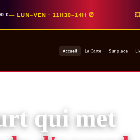
–VEN · 11H30–14H ⏰
💥 REPAS
Accueil
La Carte
Sur place
Li
urt qui met