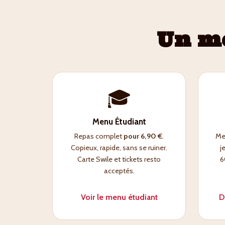
Un m
🎓
Menu Étudiant
Repas complet
pour 6,90 €
.
Men
Copieux, rapide, sans se ruiner.
j
Carte Swile et tickets resto
6
acceptés.
Voir le menu étudiant
D